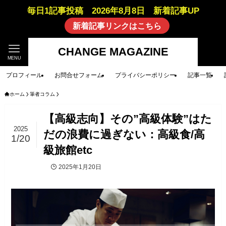
毎日1記事投稿 2026年8月8日 新着記事UP
新着記事リンクはこちら
CHANGE MAGAZINE
MENU
プロフィール
お問合せフォーム
プライバシーポリシー
記事一覧
ホーム
筆者コラム
【高級志向】その”高級体験”はた
2025
だの浪費に過ぎない：高級食/高
1/20
級旅館etc
2025年1月20日
筆者コラム