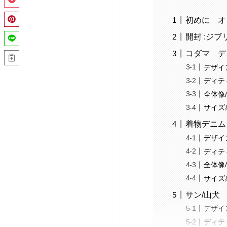
初めに オ
開封 :ジ
コダマ デ
デザイ
ディテ
全体像
サイズ
着物デニム
デザイ
ディテ
全体像
サイズ
サン/山犬
デザイ
ディテ