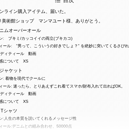
目次
ンライン購入アイテム、届いた。
ブリ美術館ショップ マンマユート様、ありがとう。
ニムオーバーオール
ン: ブキミ/カッコイイの両立(ブキカコ)
ィール: ”男って、こういうの好きでしょ？” を絶妙に突いてくるさび
/ディティール 動画
感について XS
ジャケット
ン: 着物を現代でクールに
ィール: 迷ったら、とりあえずこれ着てスマホ/財布入れて出ればOK。
/ディティール 動画
感について XS
 Tシャツ
ン:人生の本質を説いてくれるメッセージ性
ィール:デニムとの組み合わせ、50000点