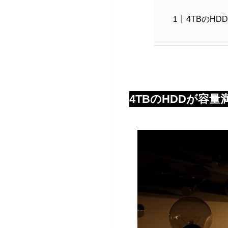
4TBのH
4TBのHDDが容