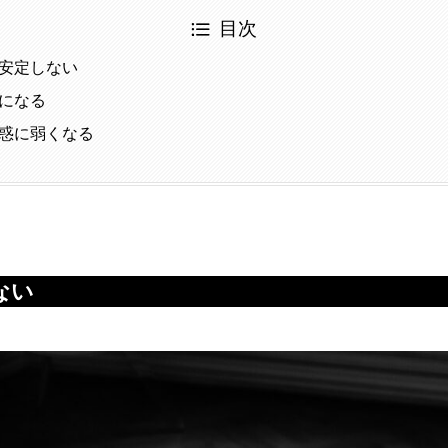
目次
安定しない
になる
惑に弱くなる
ない