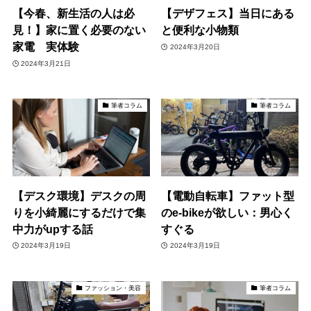
【今春、新生活の人は必
【デザフェス】当日にある
見！】家に置く必要のない
と便利な小物類
家電 実体験
2024年3月20日
2024年3月21日
筆者コラム
筆者コラム
【デスク環境】デスクの周
【電動自転車】ファット型
りを小綺麗にするだけで集
のe-bikeが欲しい：男心く
中力がupする話
すぐる
2024年3月19日
2024年3月19日
ファッション・美容
筆者コラム