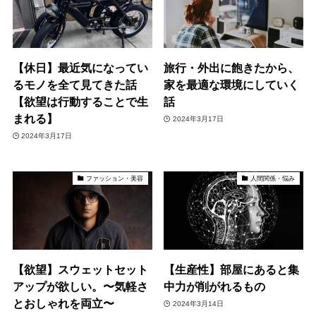
【休日】最近気になってい
旅行・外出に飽きたから、
るモノを全て見てきた話
家を最適な環境にしていく
【欲望は行動することで生
話
まれる】
2024年3月17日
2024年3月17日
ファッション・美容
人間関係・悩み
【欲望】スウェットセット
【生産性】部屋にあると集
アップが欲しい。〜気軽さ
中力が削がれるもの
とおしゃれを両立〜
2024年3月14日