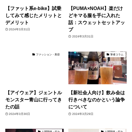
【ファット系e-bike】試乗
【PUMA×NOAH】楽だけ
してみて感じたメリットと
どキマる服を手に入れた
デメリット
話：スウェットセットアッ
プ
2024年3月31日
2024年3月31日
ファッション・美容
筆者コラム
【アイウェア】ジェントル
【新社会人向け】飲み会は
モンスター青山に行ってき
行きべきなのかという論争
たの話
について
2024年3月30日
2024年3月29日
人間関係・悩み
人間関係・悩み