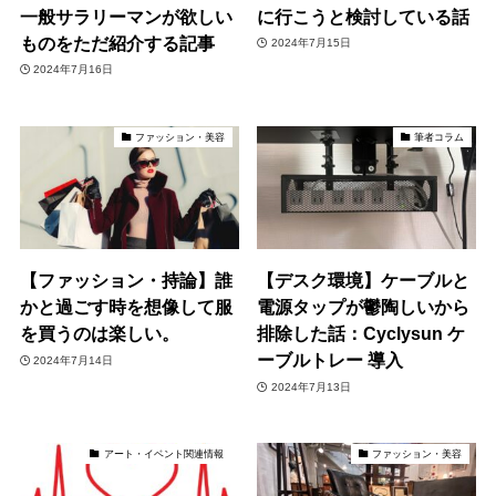
一般サラリーマンが欲しい
に行こうと検討している話
ものをただ紹介する記事
2024年7月15日
2024年7月16日
ファッション・美容
筆者コラム
【ファッション・持論】誰
【デスク環境】ケーブルと
かと過ごす時を想像して服
電源タップが鬱陶しいから
を買うのは楽しい。
排除した話：Cyclysun ケ
ーブルトレー 導入
2024年7月14日
2024年7月13日
アート・イベント関連情報
ファッション・美容