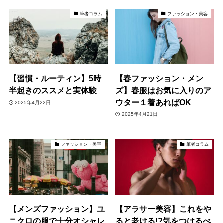
筆者コラム
ファッション・美容
【習慣・ルーティン】5時
【春ファッション・メン
半起きのススメと実体験
ズ】春服はお気に入りのア
ウター１着あればOK
2025年4月22日
2025年4月21日
ファッション・美容
筆者コラム
【メンズファッション】ユ
【アラサー美容】これをや
ニクロの服で十分オシャレ
ると老ける!?気をつけるべ