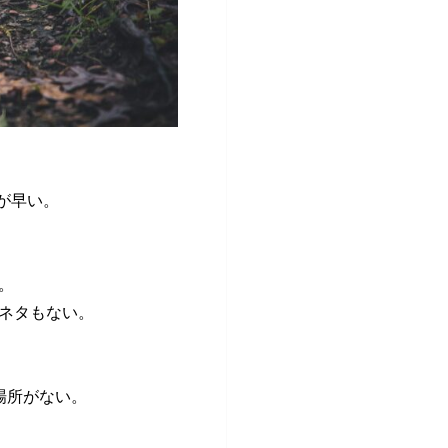
が早い。
。
ネタもない。
場所がない。