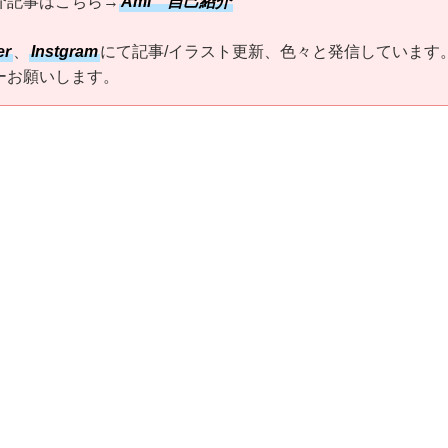
介記事はこちら→
Ami 自己紹介
er
、
Instgram
にて記事/イラスト更新、色々と発信しています
ーお願いします。