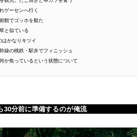
を観光。たこ焼きと串カツを食う
れゲーセンへ行く
術館でゴッホを観た
草と似ている
のはかなりキツイ
幹線の桃鉄・駅弁でフィニッシュ
何か焦っているという状態について
ら30分前に準備するのが俺流