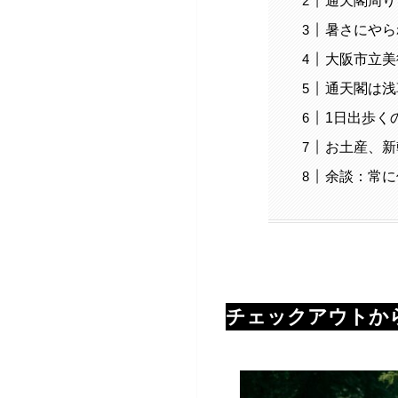
通天閣周り
暑さにやら
大阪市立美
通天閣は浅
1日出歩く
お土産、新
余談：常に
チェックアウトか