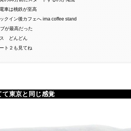
電車は桃鉄が至高
イン後カフェへ ima coffee stand
ライブが最高だった
ス どんどん
ート２も見てね
てて東京と同じ感覚