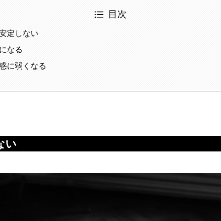
目次
安定しない
になる
惑に弱くなる
ない